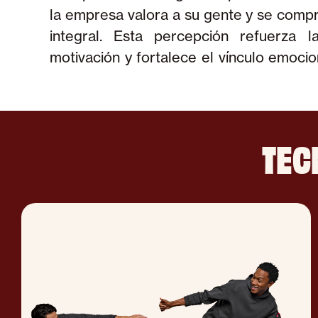
la empresa valora a su gente y se comp
tanto la integridad física como la mot
integral. Esta percepción refuerza l
motivación y fortalece el vínculo emocio
TEC