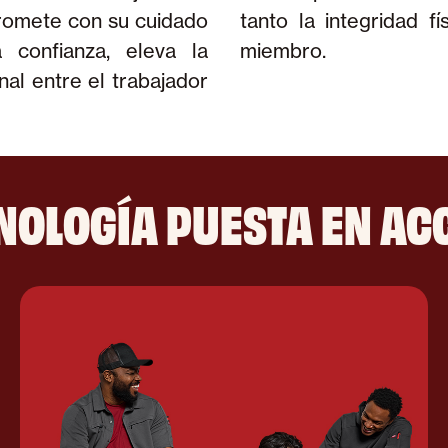
romete con su cuidado
ivación diaria de cada
a confianza, eleva la
miembro.
nal entre el trabajador
NOLOGÍA PUESTA EN AC