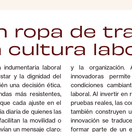
n ropa de tr
 cultura labor
 indumentaria laboral
cación de soluciones
star y la dignidad del
sidades, adaptarse a
ién una decisión ética.
iesgos en el entorno
das más resistentes,
iseñada con ingeniería y
 que cada ajuste en el
levan su productividad,
a diaria de quienes las
 más sólida, donde la
acilitan la movilidad o
enencia y orgullo por
vían un mensaje claro:
e cuidar, protegiendo