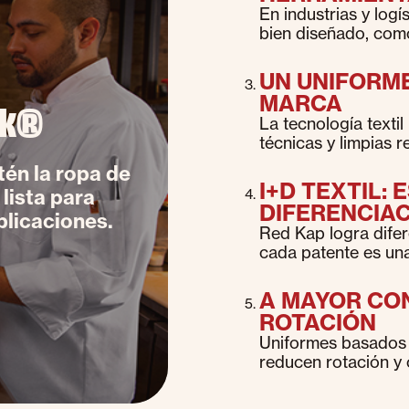
En industrias y logí
bien diseñado, com
UN UNIFORM
MARCA
ok®
La tecnología textil
técnicas y limpias r
tén la ropa de
I+D TEXTIL:
lista para
DIFERENCIA
plicaciones.
Red Kap logra difer
cada patente es una 
A MAYOR CO
ROTACIÓN
Uniformes basados 
reducen rotación y 