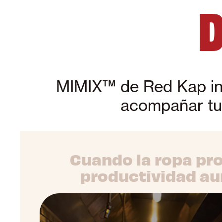
D
MIMIX™ de Red Kap int
acompañar tu 
Cuando la ropa pro
productividad a