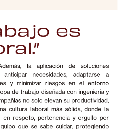
abajo es
al.”