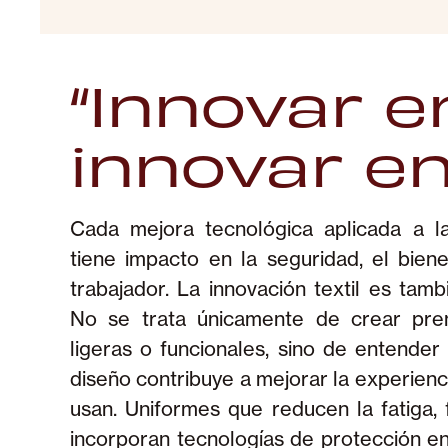
“Innovar e
innovar en
Cada mejora tecnológica aplicada a la
y la organización. Además, la apli
tiene impacto en la seguridad, el biene
innovadoras permite anticipar nece
trabajador. La innovación textil es tamb
condiciones cambiantes y minimizar r
No se trata únicamente de crear pren
laboral. Al invertir en ropa de trabajo d
ligeras o funcionales, sino de entender
pruebas reales, las compañías no solo e
diseño contribuye a mejorar la experienci
también construyen una cultura laboral
usan. Uniformes que reducen la fatiga, f
innovación se traduce en respeto, pert
incorporan tecnologías de protección en
formar parte de un equipo que se sab