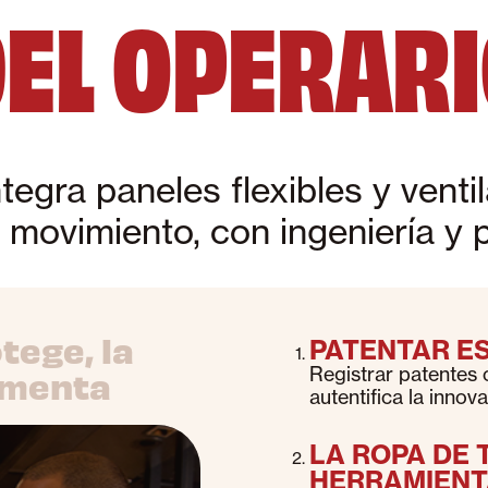
EL OPERAR
egra paneles flexibles y venti
movimiento, con ingeniería y 
tege, la
PATENTAR ES
Registrar patentes
umenta
autentifica la innov
LA ROPA DE 
HERRAMIENT