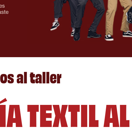
es
aste
os al taller
A TEXTIL A