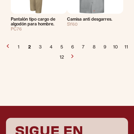
Pantalón tipo cargo de
Camisa anti desgarres.
algodón para hombre.
SY60
PC76
1
2
3
4
5
6
7
8
9
10
11
12
SIGUE EN