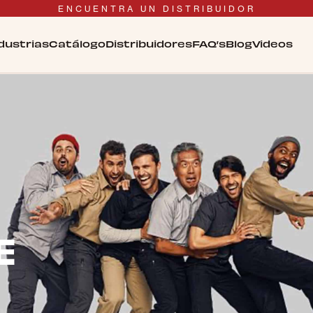
ENCUENTRA UN DISTRIBUIDOR
dustrias
Catálogo
Distribuidores
FAQ’s
Blog
Videos
E