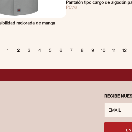
Pantalón tipo cargo de algodón p
PC76
sibilidad mejorada de manga
1
2
3
4
5
6
7
8
9
10
11
12
RECIBE NUES
EMAIL
EN