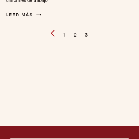
uniformes de trabajo
→
LEER MÁS
1
2
3